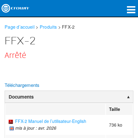
Produits
Page d’accueil
>
Produits
>
FFX-2
Applications
FFX-2
Audio en réseau
Arrêté
Où acheter
Études de cas
Téléchargements
Notre histoire
Documents
Formation
Taille
Support
FFX-2 Manuel de l’utilisateur-English
736 ko
mis à jour : avr. 2026