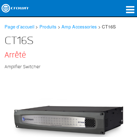
Produits
Page d’accueil
>
Produits
>
Amp Accessories
>
CT16S
Applications
CT16S
Audio en réseau
Arrêté
Où acheter
Amplifier Switcher
Études de cas
Notre histoire
Formation
Support