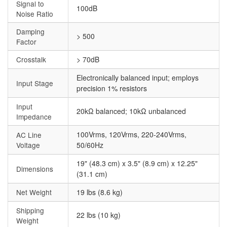
Signal to
100dB
Noise Ratio
Damping
> 500
Factor
Crosstalk
> 70dB
Electronically balanced input; employs
Input Stage
precision 1% resistors
Input
20kΩ balanced; 10kΩ unbalanced
Impedance
100Vrms, 120Vrms, 220-240Vrms,
AC Line
Voltage
50/60Hz
19" (48.3 cm) x 3.5" (8.9 cm) x 12.25"
Dimensions
(31.1 cm)
Net Weight
19 lbs (8.6 kg)
Shipping
22 lbs (10 kg)
Weight