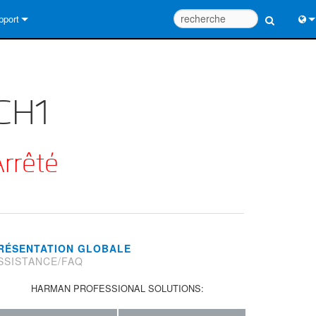
pport
us contacter
Engl
tre d’aide 24/7
中
CH1
tail Consultants
Port
iciel
日
Arrêté
léchargements
한
rantie
egistrement du produit
RÉSENTATION GLOBALE
rvice
SSISTANCE/FAQ
tils de conception de système
HARMAN PROFESSIONAL SOLUTIONS:
Q