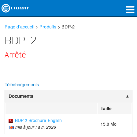
Produits
Page d’accueil
>
Produits
>
BDP-2
Applications
BDP-2
Audio en réseau
Arrêté
Où acheter
Études de cas
Téléchargements
Notre histoire
Documents
Formation
Taille
Support
BDP-2 Brochure-English
15,8 Mo
mis à jour : avr. 2026