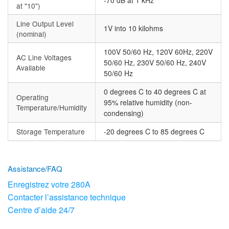
-70 dB at 1 kHz
at "10")
Line Output Level
1V into 10 kilohms
(nominal)
100V 50/60 Hz, 120V 60Hz, 220V
AC Line Voltages
50/60 Hz, 230V 50/60 Hz, 240V
Available
50/60 Hz
0 degrees C to 40 degrees C at
Operating
95% relative humidity (non-
Temperature/Humidity
condensing)
Storage Temperature
-20 degrees C to 85 degrees C
Assistance/FAQ
Enregistrez votre 280A
Contacter l’assistance technique
Centre d’aide 24/7