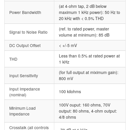
(at 4-ohm tap, 2 dB below
Power Bandwidth
maximum 1 kHz power): 50 Hz to
20 kHz with < 0.5% THD
(ref. to rated power, master
Signal to Noise Ratio
volume at minimum): 85 dB
DC Output Offset
< +/-5 mV
Less than 0.5% at rated power at
THD
1 kHz
(for full output at miximum gain):
Input Sensitivity
800 mV
Input Impedance
100 kilohms
(nominal)
100V ouput: 160 ohms, 70V
Minimum Load
output: 80 ohms, 4-ohm output:
Impedance
4/8 ohms
Crosstalk (all controls