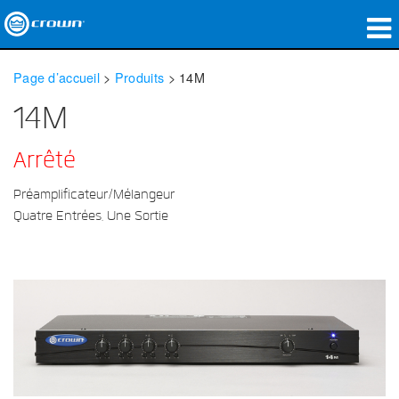
Produits
Page d’accueil
>
Produits
>
14M
Applications
14M
Audio en réseau
Arrêté
Où acheter
Préamplificateur/Mélangeur
Quatre Entrées, Une Sortie
Études de cas
Notre histoire
Formation
Support