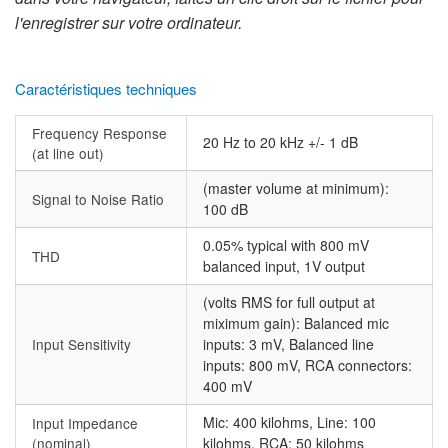
l'enregistrer sur votre ordinateur.
Caractéristiques techniques
Frequency Response
20 Hz to 20 kHz +/- 1 dB
(at line out)
(master volume at minimum):
Signal to Noise Ratio
100 dB
0.05% typical with 800 mV
THD
balanced input, 1V output
(volts RMS for full output at
miximum gain): Balanced mic
Input Sensitivity
inputs: 3 mV, Balanced line
inputs: 800 mV, RCA connectors:
400 mV
Mic: 400 kilohms, Line: 100
Input Impedance
(nominal)
kilohms, RCA: 50 kilohms