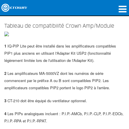
Produits
Tableau de compatibilité Crown Amp/Module
Applications
1
IQ-PIP Lite peut être installé dans les amplificateurs compatibles
Audio en réseau
PIP1 plus anciens en utilisant l'Adapter Kit USP2 (fonctionnalité
Où acheter
légèrement limitée lors de l'utilisation de l'Adapter Kit).
Études de cas
2
Les amplificateurs MA-5000VZ dont les numéros de série
commencent par le préfixe A ou B sont compatibles PIP2. Les
Notre histoire
amplificateurs compatibles PIP2 portent le logo PIP2 à l'arrière.
Formation
3
CT-210 doit être équipé du ventilateur optionnel.
Support
4
Les PIPs analogiques incluent : P.I.P.-AMCb, P.I.P.-CLP, P.I.P.-EDCb,
P.I.P.-RPA et P.I.P.-RPAT.