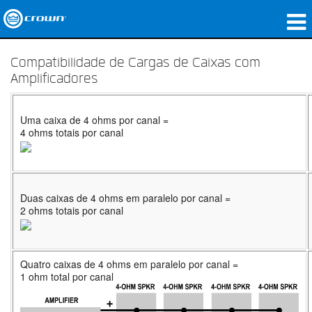
produtos
Compatibilidade de Cargas de Caixas com
Amplificadores
Applications
Áudio em Rede
Uma caixa de 4 ohms por canal =
4 ohms totais por canal
onde comprar
Case Studies
Duas caixas de 4 ohms em paralelo por canal =
nossa história
2 ohms totais por canal
treinamento
Quatro caixas de 4 ohms em paralelo por canal =
suporte
1 ohm total por canal