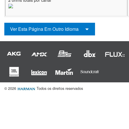
2 ohms totais por canal
Ver Esta Página Em Outro Idioma
© 2026
Todos os direitos reservados