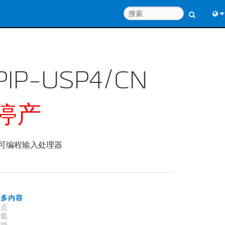
Engl
中
PIP-USP4/CN
Port
日
停产
한
可编程输入处理器
更多内容
特点
下载
性能