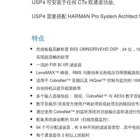
USP4 可安装于任何 CTs 双通道功放。
XTi 2 系列
XLi 2500
XLS 1502
XTi 1002
DCi 2|1250
DCi 8|300N
USP4 需要搭配 HARMAN Pro System Archit
功放配件
XLi 3500
XLS 2002
XTi 2002
XFMR-4
DCi 4|1250
DCi 8|600N
PX Series (China Only)
XLS 2502
XTi 4002
EOL 盒
PX1000
DCi 2|1250N
特点
KVS Series
XTi 6002
PX2000
KVS300
DCi 4|1250N
凭借板载高解析度 BSS OMNIDRIVEHD DSP，24 位，19
实现超流畅的处理
DSi Series
PX3000
KVS500
DSi 1000
DCi 2|2400N
一流的 FIR 和 IIR 滤波器
VA 系列功放（仅限中国）
PX4000
KVS700
DSi 6000
VA2350
DCi 4|2400N
LevelMAX™ 峰值、RMS 与驱动单元热电压功率限幅
适用于 CobraNet™ 音频以及 HiQnet™ 控制与监控的 
VK 系列功放（仅限中国）
KVS1000
VA21200
VK1200
自动待机以提升能源效率
CNi Series (China Only)
VA4500
VK550
CNi 1000
多个输入选项包括： 模拟、CobraNet™ 与 AES3 数字音
数字音频开/关渐变方便用户将处理前或处理后的模拟信号
XLS 系列（仅限中国）
VT4500
VK800
CNi 2000
XLS 202
通过使用 CobraNet™ 的监听系统对功放输出监听器进行
配备系统级诊断的 SLM（扫描负载监控）
XTi Series (China Only)
XLS 402
Ti 1000
64 个可分配滤波器，有 9 种不同的滤波器类型，其中包
XTi 2.5 系列（仅限中国）
XLS 602
XTi 2000
XTi 1002A
每个通道提供 2 秒以上的延时