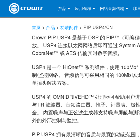
产品
应用领域
网络音频传输
哪
CDi DriveCore Series
CDi DriveCore Series- Analog
固定安装
CDi 2|300
DCi DriveCore Series
我们的解决方案
DriveCor
首页
>
产品
>
功放配件
>
PIP-USP4/CN
CDi Series
CDi DriveCore Series- BLU Link
CDi 1000
录音广播
CDi 4|300
CDi 2|300BL
I-Tech HD 系列
DCi DriveCore Series
BLU link
DriveCo
DriveCor
Crown PIP-USP4 是基于 DSP 的 PIP
放。 USP4 连接以太网网络后即可通过 System A
Commercial Series
CDi 2000
135MA
便携式扩声
CDi 2|600
CDi 4|300BL
CDi DriveCore Series
ComTech DriveCore S
XLi Series
Dante
DriveCor
CDi Dri
DriveCo
CobraNet™ 或 AES 传输实时数字音频。
ComTech Series
CDi 4000
160MA
ComTech D Series
影院
CDi 4|600
CDi 4|600BL
CTD-2125
Commercial Series
XTi 2 系列
DCi DriveCore Series
CobraNet
CDi Dri
DriveCor
DriveCor
USP4 是一个 HiQnet™ 系列组件，使用 1
DCi DriveCore Series
CDi 6000
ComTech DriveCore Series
DriveCore Install Analog Series
巡演音响
CDi 2|1200
CDi 2|600BL
CTD-4125
CT 475
DCi 2|300
ComTech DriveCore S
XLS DriveCore 2 系列
XLC 系列
I-Tech HD 系列
AVB
DriveCo
制/监控网络。 音频信号可采用相同的 100M
单插头解决方案。
I-Tech HD 系列
DriveCore Install DA 系列
I-Tech 4x3500HD
CDi 4|1200
CDi 2|1200BL
CTD-8125
CT 4150
DCi 2|600
DCi 4|300DA
XLC 系列
XTi Series (China Onl
DSi Series
VRack
DriveCor
USP4 的 OMNIDRIVEHD™ 处理器可帮助用户
VRack
DriveCore Install Network Series
I-Tech 12000HD
VRack 4x3500HD
CDi 4|1200BL
CT 875
DCi 4|300
DCi 8|300DA
DCi 2|300N
CDi Series
XTi 2.5 系列（仅限
DSi 2.0 Series
与 IIR 滤波器、音频路由器、推子、计量表、
XLC 系列
I-Tech 9000HD
VRack 12000HD
XLC 21300
CT 8150
DCi 4|600
DCi 4|600DA
DCi 2|600N
CNi Series (China Onl
XLS 系列（仅限中国
全。 内置噪声与正弦波生成器支持噪声屏蔽与测试
外的外部控制与监控。
XLi Series
I-Tech 5000HD
XLC 2500
XLi 800
DCi 8|300
DCi 8|600DA
DCi 4|300N
VA 系列功放（仅限中
PIP-USP4 拥有最清晰的音质与最宽的动态
XLS DriveCore 2 系列
XLC 2800
XLi 1500
XLS 1002
DCi 8|600
DCi 4|1250DA
DCi 4|600N
KVS Series