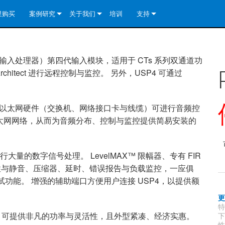
里购买
案例研究
关于我们
培训
支持
e Install Analog Series
新闻
公司简介
联系我们
re Install DA 系列
e Install Analog Series
质量保证
全天候帮助中心
™（可编程输入处理器）第四代输入模块，适用于 CTs 系列双通道功
rchitect 进行远程控制与监控。 另外，USP4 可通过
eries
e Install Network Series
veCore Series- Analog
re Install DA 系列
专利技术
顾问门户
veCore Series- BLU Link
e Install Network Series
e Install Analog Series
世界各地的皇冠功放
软件下载
00Mb* 以太网硬件（交换机、网络接口卡与线缆）可进行音频控
eries
re Install DA 系列
资料下载
b 以太网网络，从而为音频分布、控制与监控提供简易安装的
y)
e Install Network Series
保修
进行大量的数字信号处理。 LevelMAX™ 限幅器、专有 FIR
中国）
产品登记
极性与静音、压缩器、延时、错误报告与负载监控，一应俱
y)
）
售后服务
功能。 增强的辅助端口方便用户连接 USP4，以提供额
国）
系统设计工具
范围，可提供非凡的功率与灵活性，且外型紧凑、经济实惠。
最常见问题