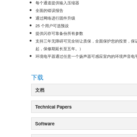
每个通道提供输入压缩器
停产型号
XLS 802
XTi 4000
XTi 2002A
全面的错误报告
XLS 5000
XTi 6000
XTi 4002A
通过网络进行固件升级
25 个用户可选预设
XTi 6002A
提供闪存可靠备份所有参数
支持三年无障碍可完全转让质保，全面保护您的投资，保证产品始
起，保修期延长至五年。）
环境电平器通过任意一个扬声器可感应室内的环境声音电
下载
文档
Technical Papers
Software