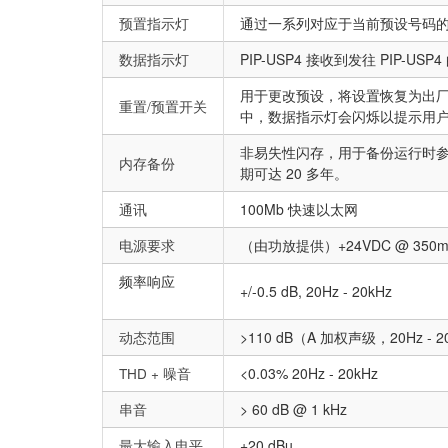
预置指示灯
通过一系列对应于当前预设号码
数据指示灯
PIP-USP4 接收到发往 PIP-U
用于更改预设，将设置恢复为出
重置/预置开关
中，数据指示灯会闪烁以提示用
非易失性闪存，用于备份运行时参
内存备份
期可达 20 多年。
通讯
100Mb 快速以太网
电源要求
（由功放提供）+24VDC @ 350mA，
频率响应
+/-0.5 dB, 20Hz - 20kHz
动态范围
>110 dB（A 加权声级，20Hz - 2
THD + 噪音
<0.03% 20Hz - 20kHz
串音
> 60 dB @ 1 kHz
最大输入电平
+20 dBu