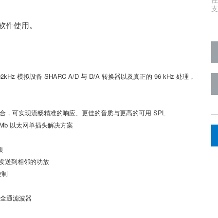
支
ect 软件使用。
2kHz 模拟设备 SHARC A/D 与 D/A 转换器以及真正的 96 kHz 处理，
器组合，可实现流畅精准的响应、更佳的音质与更高的可用 SPL
100Mb 以太网单插头解决方案
频
发送到相邻的功放
控制
括全通滤波器