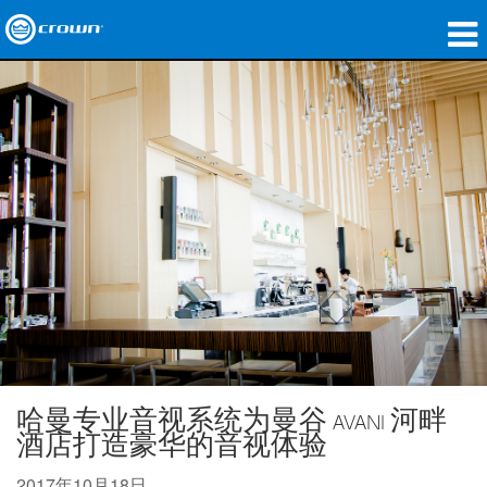
产品
应用领域
网络音频传输
哪里购买
案例研究
关于我们
培训
支持
哈曼专业音视系统为曼谷 AVANI 河畔
酒店打造豪华的音视体验
2017年10月18日