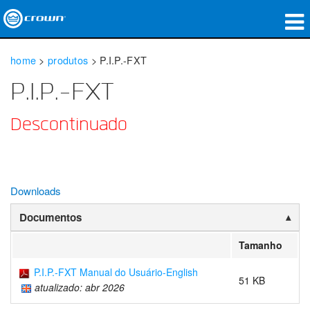
produtos
home
>
produtos
>
P.I.P.-FXT
Applications
P.I.P.-FXT
Áudio em Rede
Descontinuado
onde comprar
Case Studies
Downloads
nossa história
Documentos
treinamento
Tamanho
suporte
P.I.P.-FXT Manual do Usuário-English
51 KB
atualizado: abr 2026