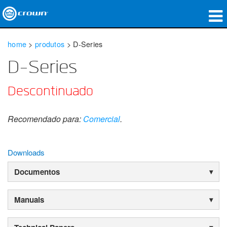
produtos
home
>
produtos
>
D-Series
Applications
D-Series
Áudio em Rede
Descontinuado
onde comprar
Recomendado para:
Comercial
.
Case Studies
nossa história
Downloads
Documentos
treinamento
suporte
Manuals