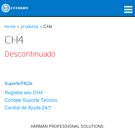
produtos
home
>
produtos
>
CH4
Applications
CH4
Áudio em Rede
Descontinuado
onde comprar
Case Studies
Suporte/FAQs
nossa história
Registre seu CH4
Contate Suporte Técnico
treinamento
Central de Ajuda 24/7
suporte
HARMAN PROFESSIONAL SOLUTIONS: