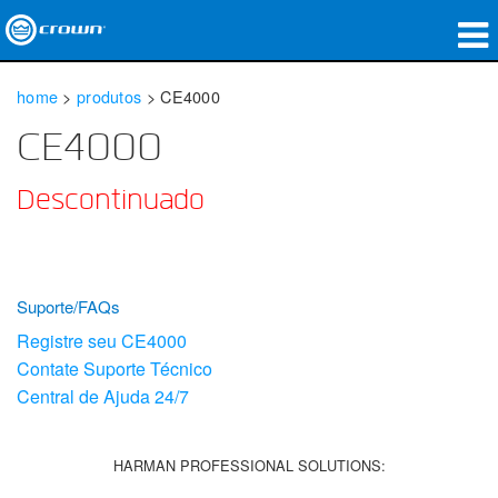
produtos
home
>
produtos
>
CE4000
Applications
CE4000
Áudio em Rede
Descontinuado
onde comprar
Case Studies
Suporte/FAQs
nossa história
Registre seu CE4000
Contate Suporte Técnico
treinamento
Central de Ajuda 24/7
suporte
HARMAN PROFESSIONAL SOLUTIONS: