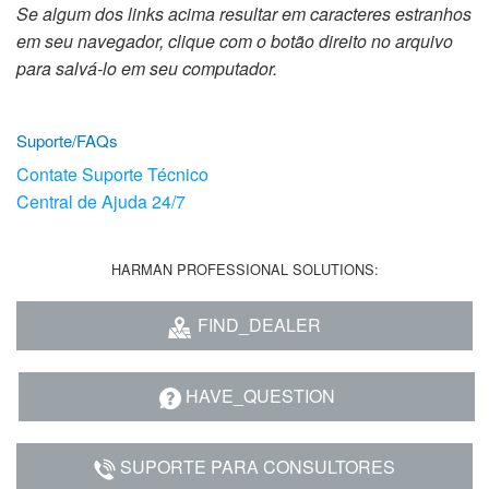
Idioma/Região
Se algum dos links acima resultar em caracteres estranhos
em seu navegador, clique com o botão direito no arquivo
para salvá-lo em seu computador.
Suporte/FAQs
Contate Suporte Técnico
Central de Ajuda 24/7
HARMAN PROFESSIONAL SOLUTIONS:
FIND_DEALER
HAVE_QUESTION
SUPORTE PARA CONSULTORES