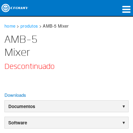
produtos
home
>
produtos
>
AMB-5 Mixer
Applications
AMB-5
Áudio em Rede
Mixer
onde comprar
Descontinuado
Case Studies
nossa história
Downloads
treinamento
Documentos
suporte
Software