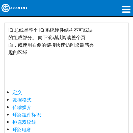
产品
IQ 总线是整个 IQ 系统硬件结构不可或缺
应用领域
的组成部分。 向下滚动以阅读整个页
面，或使用右侧的链接快速访问您最感兴
网络音频传输
趣的区域
哪里购买
案例研究
关于我们
定义
数据格式
培训
传输媒介
支持
环路组件标识
挑选双绞线
环路电容