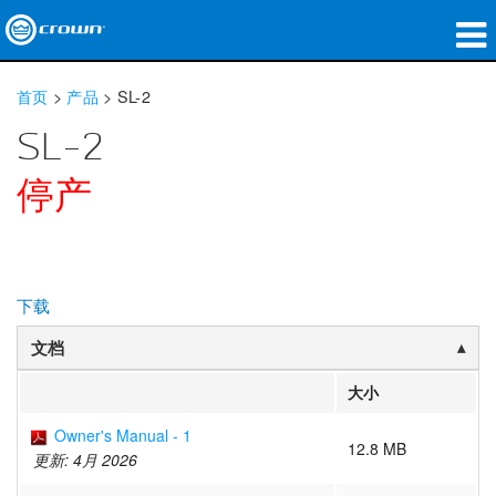
产品
首页
>
产品
>
SL-2
应用领域
SL-2
网络音频传输
停产
哪里购买
案例研究
下载
关于我们
文档
培训
大小
支持
Owner's Manual - 1
12.8 MB
更新: 4月 2026