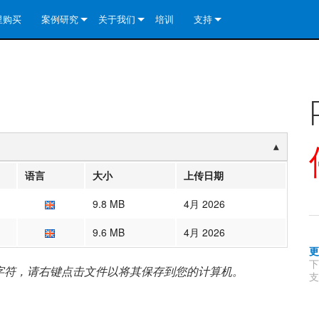
里购买
案例研究
关于我们
培训
支持
e Install Analog Series
新闻
公司简介
联系我们
re Install DA 系列
e Install Analog Series
质量保证
全天候帮助中心
eries
e Install Network Series
veCore Series- Analog
re Install DA 系列
专利技术
顾问门户
veCore Series- BLU Link
e Install Network Series
e Install Analog Series
世界各地的皇冠功放
软件下载
eries
re Install DA 系列
资料下载
语言
大小
上传日期
y)
e Install Network Series
保修
9.8 MB
4月 2026
中国）
产品登记
9.6 MB
4月 2026
y)
）
售后服务
字符，请右键点击文件以将其保存到您的计算机。
支
国）
系统设计工具
最常见问题