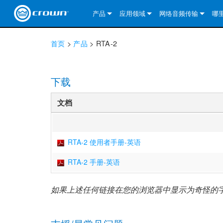
产品
应用领域
网络音频传输
哪
CDi DriveCore Series
CDi DriveCore Series- Analog
固定安装
CDi 2|300
DCi DriveCore Series
我们的解决方案
DriveCor
首页
>
产品
>
RTA-2
CDi Series
CDi DriveCore Series- BLU Link
CDi 1000
录音广播
CDi 4|300
CDi 2|300BL
I-Tech HD 系列
DCi DriveCore Series
BLU link
DriveCo
DriveCor
Commercial Series
CDi 2000
135MA
便携式扩声
CDi 2|600
CDi 4|300BL
CDi DriveCore Series
ComTech DriveCore S
XLi Series
Dante
DriveCor
CDi Dri
DriveCo
下载
ComTech Series
CDi 4000
160MA
ComTech D Series
影院
CDi 4|600
CDi 4|600BL
CTD-2125
Commercial Series
XTi 2 系列
DCi DriveCore Series
CobraNet
CDi Dri
DriveCor
DriveCor
文档
DCi DriveCore Series
CDi 6000
ComTech DriveCore Series
DriveCore Install Analog Series
巡演音响
CDi 2|1200
CDi 2|600BL
CTD-4125
CT 475
DCi 2|300
ComTech DriveCore S
XLS DriveCore 2 系列
XLC 系列
I-Tech HD 系列
AVB
DriveCo
I-Tech HD 系列
DriveCore Install DA 系列
I-Tech 4x3500HD
CDi 4|1200
CDi 2|1200BL
CTD-8125
CT 4150
DCi 2|600
DCi 4|300DA
XLC 系列
XTi Series (China Onl
DSi Series
VRack
DriveCor
RTA-2 使用者手册-英语
VRack
DriveCore Install Network Series
I-Tech 12000HD
VRack 4x3500HD
CDi 4|1200BL
CT 875
DCi 4|300
DCi 8|300DA
DCi 2|300N
CDi Series
XTi 2.5 系列（仅限
DSi 2.0 Series
RTA-2 手册-英语
XLC 系列
I-Tech 9000HD
VRack 12000HD
XLC 21300
CT 8150
DCi 4|600
DCi 4|600DA
DCi 2|600N
CNi Series (China Onl
XLS 系列（仅限中国
如果上述任何链接在您的浏览器中显示为奇怪的
XLi Series
I-Tech 5000HD
XLC 2500
XLi 800
DCi 8|300
DCi 8|600DA
DCi 4|300N
VA 系列功放（仅限中
XLS DriveCore 2 系列
XLC 2800
XLi 1500
XLS 1002
DCi 8|600
DCi 4|1250DA
DCi 4|600N
KVS Series