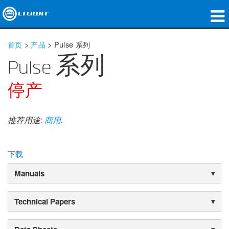
产品
首页
>
产品
>
Pulse 系列
应用领域
Pulse 系列
网络音频传输
停产
哪里购买
推荐用途:
商用
.
案例研究
关于我们
下载
Manuals
培训
支持
Technical Papers