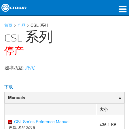
产品
首页
>
产品
>
CSL 系列
应用领域
CSL 系列
网络音频传输
停产
哪里购买
推荐用途:
商用
.
案例研究
关于我们
下载
Manuals
培训
大小
支持
CSL Series Reference Manual
436.1 KB
更新: 8月 2015