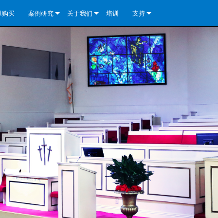
里购买
案例研究
关于我们
培训
支持
e Install Analog Series
新闻
公司简介
联系我们
re Install DA 系列
e Install Analog Series
质量保证
全天候帮助中心
eries
e Install Network Series
veCore Series- Analog
re Install DA 系列
专利技术
顾问门户
veCore Series- BLU Link
e Install Network Series
e Install Analog Series
世界各地的皇冠功放
软件下载
eries
re Install DA 系列
资料下载
y)
e Install Network Series
保修
中国）
产品登记
y)
）
售后服务
国）
系统设计工具
最常见问题