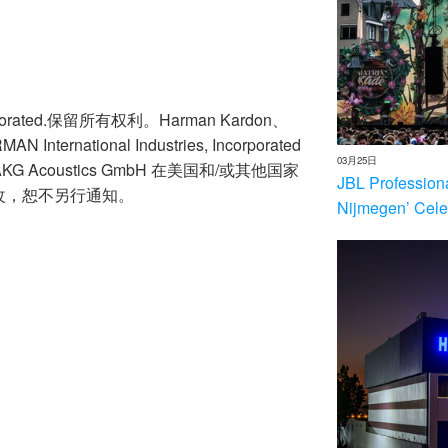
Incorporated.保留所有权利。Harman Kardon、
N International Industries, Incorporated
03月25日
 Acoustics GmbH 在美国和/或其他国家
JBL Profession
改，恕不另行通知。
Nijmegen’ Cele