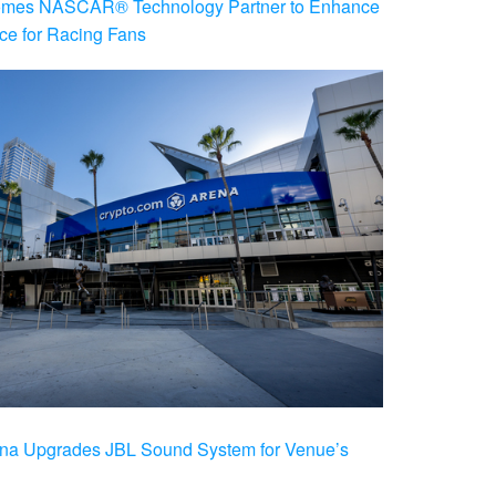
es NASCAR® Technology Partner to Enhance
ce for Racing Fans
na Upgrades JBL Sound System for Venue’s