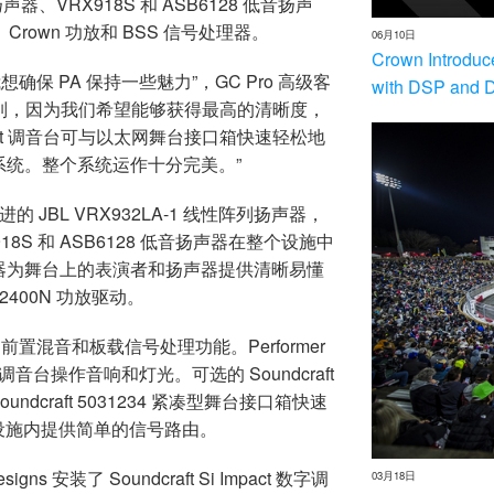
扬声器、VRX918S 和 ASB6128 低音扬声
3 调音台、Crown 功放和 BSS 信号处理器。
06月10日
Crown Introduc
以我想确保 PA 保持一些魅力”，GC Pro 高级客
with DSP and 
VRX 系列，因为我们希望能够获得最高的清晰度，
aft 调音台可与以太网舞台接口箱快速轻松地
统。整个系统运作十分完美。”
了最先进的 JBL VRX932LA-1 线性阵列扬声器，
8S 和 ASB6128 低音扬声器在整个设施中
监听器为舞台上的表演者和扬声器提供清晰易懂
2|2400N 功放驱动。
提供灵活的前置混音和板载信号处理功能。Performer
调音台操作音响和灯光。可选的 Soundcraft
 Soundcraft 5031234 紧凑型舞台接口箱快速
整个设施内提供简单的信号路由。
ns 安装了 Soundcraft Si Impact 数字调
03月18日