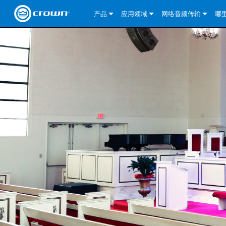
产品
应用领域
网络音频传输
哪
CDi DriveCore Series
CDi DriveCore Series- Analog
固定安装
CDi 2|300
DCi DriveCore Series
我们的解决方案
DriveCor
CDi Series
CDi DriveCore Series- BLU Link
CDi 1000
录音广播
CDi 4|300
CDi 2|300BL
I-Tech HD 系列
DCi DriveCore Series
BLU link
DriveCo
DriveCor
Commercial Series
CDi 2000
135MA
便携式扩声
CDi 2|600
CDi 4|300BL
CDi DriveCore Series
ComTech DriveCore S
XLi Series
Dante
DriveCor
CDi Dri
DriveCo
ComTech Series
CDi 4000
160MA
ComTech D Series
影院
CDi 4|600
CDi 4|600BL
CTD-2125
Commercial Series
XTi 2 系列
DCi DriveCore Series
CobraNet
CDi Dri
DriveCor
DriveCor
DCi DriveCore Series
CDi 6000
ComTech DriveCore Series
DriveCore Install Analog Series
巡演音响
CDi 2|1200
CDi 2|600BL
CTD-4125
CT 475
DCi 2|300
ComTech DriveCore S
XLS DriveCore 2 系列
XLC 系列
I-Tech HD 系列
AVB
DriveCo
I-Tech HD 系列
DriveCore Install DA 系列
I-Tech 4x3500HD
CDi 4|1200
CDi 2|1200BL
CTD-8125
CT 4150
DCi 2|600
DCi 4|300DA
XLC 系列
XTi Series (China Onl
DSi Series
VRack
DriveCor
VRack
DriveCore Install Network Series
I-Tech 12000HD
VRack 4x3500HD
CDi 4|1200BL
CT 875
DCi 4|300
DCi 8|300DA
DCi 2|300N
CDi Series
XTi 2.5 系列（仅限
DSi 2.0 Series
XLC 系列
I-Tech 9000HD
VRack 12000HD
XLC 21300
CT 8150
DCi 4|600
DCi 4|600DA
DCi 2|600N
CNi Series (China Onl
XLS 系列（仅限中国
XLi Series
I-Tech 5000HD
XLC 2500
XLi 800
DCi 8|300
DCi 8|600DA
DCi 4|300N
VA 系列功放（仅限中
XLS DriveCore 2 系列
XLC 2800
XLi 1500
XLS 1002
DCi 8|600
DCi 4|1250DA
DCi 4|600N
KVS Series