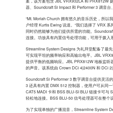
案，该方案包含 JBL VRX932LA 和 PRX812W 
停产型号
XLS 802
XTi 4000
XTi 2002A
器、Soundcraft Si Impact 和 Performer 
XLS 5000
XTi 6000
XTi 4002A
“Mt. Moriah Church 拥有悠久的音乐历史，所
户经理 Kurtis Ewing 说道。“我们选择了 
XTi 6002A
同时仍然能够为他们提供所需的功能。Soundcr
连接。功放具有内置信号处理功能，可用于拨入系
Streamline System Designs 为礼拜堂配备
可实现平坦的频率响应和高输出电平。JBL VRX91
提供平衡的低频响应。JBL PRX812W 地板
的声音。该系统由 Crown DCi 4|2400N 和 DCi 
Soundcraft Si Performer 3 数字调音台
3 还具有内置 DMX 512 控制器，使用户可从同一
CAT5 MADI 卡和 BSS BLU-SI BLU 链接卡可与
轻松地连接。BSS BLU-50 信号处理器可在
为了实现单独的广播混音，Streamline System Desig