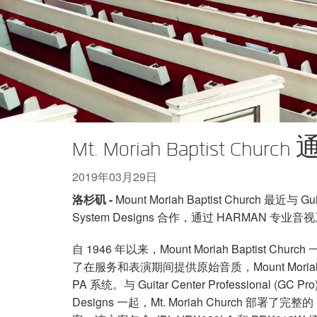
XTi 2 系列
XLi 2500
XLS 1502
XTi 1002
DCi 2|1250
DCi 8|300N
功放配件
XLi 3500
XLS 2002
XTi 2002
XFMR-4
DCi 4|1250
DCi 8|600N
PX Series (China Only)
XLS 2502
XTi 4002
EOL 盒
PX1000
DCi 2|1250N
KVS Series
XTi 6002
PX2000
KVS300
DCi 4|1250N
DSi Series
PX3000
KVS500
DSi 1000
DCi 2|2400N
Mt. Moriah Baptis
VA 系列功放（仅限中国）
PX4000
KVS700
DSi 6000
VA2350
DCi 4|2400N
2019年03月29日
VK 系列功放（仅限中国）
KVS1000
VA21200
VK1200
洛杉矶 -
Mount Moriah Baptist Church 最近与 Guit
System Designs 合作，通过 HARMAN
CNi Series (China Only)
VA4500
VK550
CNi 1000
XLS 系列（仅限中国）
VT4500
VK800
CNi 2000
XLS 202
自 1946 年以来，Mount Moriah Baptist
了在服务和表演期间提供原始音质，Mount Moriah 
XTi Series (China Only)
XLS 402
Ti 1000
PA 系统。与 Guitar Center Professional (GC
Designs 一起，Mt. Moriah Church 部
XTi 2.5 系列（仅限中国）
XLS 602
XTi 2000
XTi 1002A