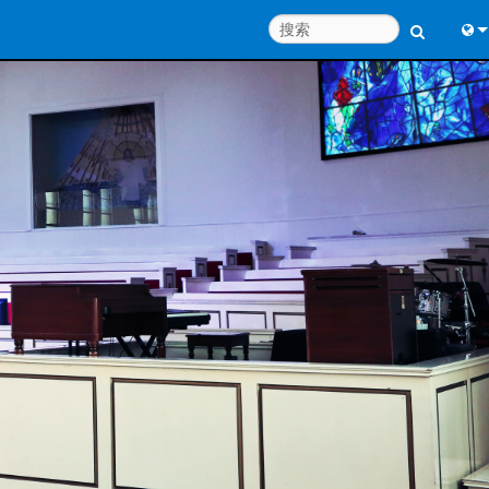
Engl
中
Port
Fran
日
한
Deu