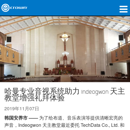
产品
应用领域
网络音频传输
哪里购买
案例研究
关于我们
哈曼专业音视系统助力 Indeogwon 天主
教堂增强礼拜体验
培训
2019年11月07日
支持
韩国安养市
——
为了给布道、音乐表演等提供清晰宏亮的
声音，Indeogwon 天主教堂最近委托 TechData Co., Ltd. 和