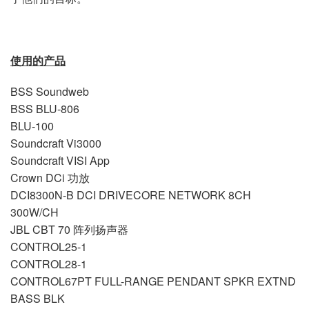
使用的产品
BSS Soundweb
BSS BLU-806
BLU-100
Soundcraft Vi3000
Soundcraft VISI App
Crown DCi 功放
DCI8300N-B DCI DRIVECORE NETWORK 8CH
300W/CH
JBL CBT 70 阵列扬声器
CONTROL25-1
CONTROL28-1
CONTROL67PT FULL-RANGE PENDANT SPKR EXTND
BASS BLK