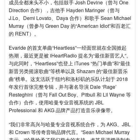
语言/地区
成员全都来头不小，包括鼓手 Josh Devine（曾与 One
Direction 合作），吉他手 Hayden Maringer（曾与
J.Lo、Demi Lovato、Daya 合作）和歌手 Sean Michael
Murray（曾参与 Green Day 的“American Idiot”和百老汇
的 RENT）。
Evaride 的首支单曲“Heartless”一经面世就在全国掀起
热潮，最近更是被 iHeartRadio 提名为“最佳新晋艺人”。
与此同时，“Heartless”也登上 iTunes “热门单曲”和“最佳
新晋另类摇滚歌曲”等榜单以及 Shazam 的“最佳新晋乐
曲”榜单。这支活跃于纽约和洛杉矶的乐队计划于 2018
年发行首张完整专辑，并与著名导演 Dale ‘Rage’
Resteghini（曾与 Fall Out Boy、Pitbull 和 Lil Wayne 等
合作）合作，使用哈曼专业音视系统的 JBL
Professional 和 AKG 品牌产品打造音乐录像带。
“我们非常高兴与哈曼专业音视系统合作，为 AKG、JBL
和 Crown 等传奇音响品牌代言。”Sean Michael Murray
表示。“哈曼给予了我们极大的支持，尤其是进棚录制专