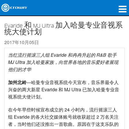
产品
Evaride 和 MJ Ultra 加入哈曼专业音视系
统大使计划
应用领域
2017年10月05日
网络音频传输
当红流行摇滚三人组
Evaride
和冉冉升起的
R&B
歌手
哪里购买
MJ Ultra
加入哈曼家族，向世界各地的音乐爱好者展现
他们的才华
案例研究
加州北岭
—哈曼专业音视系统今天宣布，音乐界最令人
关于我们
兴奋的两大新星 Evaride 和 MJ Ultra 已加入哈曼专业音
视系统大使计划。
培训
在今年早些时候宣布成立的 24 小时内，流行摇滚三人
支持
组 Evaride 的各大社交媒体账号就收获超过 2 万名关注
者，当时他们还没推出一首歌曲。原因在于这支乐队的