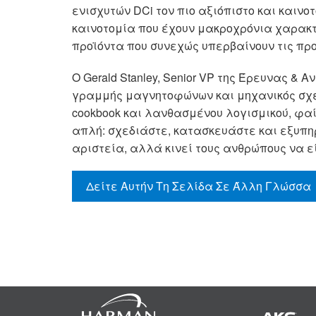
ενισχυτών DCi τον πιο αξιόπιστο και καιν
καινοτομία που έχουν μακροχρόνια χαρακτ
προϊόντα που συνεχώς υπερβαίνουν τις προ
Ο Gerald Stanley, Senior VP της Έρευνας & Α
γραμμής μαγνητοφώνων και μηχανικός σχεδ
cookbook και λανθασμένου λογισμικού, φαίν
απλή: σχεδιάστε, κατασκευάστε και εξυπηρε
αριστεία, αλλά κινεί τους ανθρώπους να εί
Δείτε Αυτήν Τη Σελίδα Σε Άλλη Γλώσσα