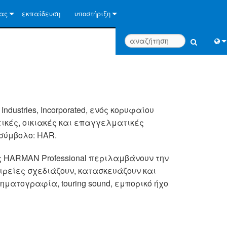
μας
εκπαίδευση
υποστήριξη
Επικοινωνήστε μαζί μας
 ποιότητας
Κέντρο βοήθειας 24/7
Engl
Πύλη Συμβούλων
中
ο τον κόσμο
λογισμικό
Port
ndustries, Incorporated, ενός κορυφαίου
Λήψεις
ικές, οικιακές και επαγγελματικές
Fran
 σύμβολο: HAR.
Εγγύηση
日
ς HARMAN Professional περιλαμβάνουν την
εγγραφή προϊόντος
한
αιρείες σχεδιάζουν, κατασκευάζουν και
Υπηρεσία
ματογραφία, touring sound, εμπορικό ήχο
Deu
Εργαλεία σχεδιασμού συστήματος
FAQ