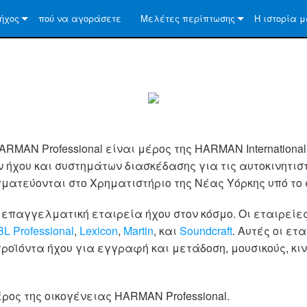
ήχος
πού να αγοράσετε
Μελέτες περίπτωσης
Η ιστορία 
 τις λύσεις μας
ειδήσεις
Σχετικά
Διασφάλιση
Τεχνολογία
Crown σε όλ
RMAN Professional είναι μέρος της HARMAN International I
ήχου και συστημάτων διασκέδασης για τις αυτοκινητιστ
γματεύονται στο Χρηματιστήριο της Νέας Υόρκης υπό το
 επαγγελματική εταιρεία ήχου στον κόσμο. Οι εταιρείε
BL Professional
,
Lexicon
,
Martin
, και
Soundcraft
. Αυτές οι ετ
ϊόντα ήχου για εγγραφή και μετάδοση, μουσικούς, κινη
έρος της οικογένειας HARMAN Professional.