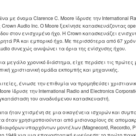
να με όνομα Clarence C. Moore ίδρυσε την International Rad
 Crown Audio Inc. Ο Moore ξεκίνησε κατασκευάζοντας op
λάδου στον ενισχυμένο ήχο. Η Crown κατασκευάζει ενισχ
φορητά PA και εμπορικό ήχο. Με περισσότερα από 67 χρό
Audio συνεχώς ανυψώνει τα όρια της ενίσχυσης ήχου.
για μεγάλο χρονικό διάστημα, είχε περάσει τις πρώτες μ
πική χριστιανική ομάδα εκπομπής και μηχανικής.
ιτείες, ένιωσε την επιθυμία να προμηθεύσει χριστιανι
e ίδρυσε την International Radio and Electronics Corpora
εγκατάσταση του αναδυόμενου κατασκευαστή.
ατα ήταν χτισμένη σε μια οικογένεια ισχυρών και συμ
τα όταν χρησιμοποιούνται από μισιοναρίους σε απομακ
διαφόρων υπαρχόντων μοντέλων (Magnecord, Recordio, Pe
 το 1949 για μια επαναστατική εφεύρεση: το πρώτο π