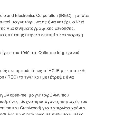
io and Electronics Corporation (IREC), η οποία
en-reel μαγνητόφωνα σε ένα κοτέρι, αλλά
υτές για κινηματογραφικές αίθουσες,
νια εστίασης στην καινοτομία και παροχή
έρες του 1940 στο Quito του Ισημερινού
κούς εκπομπούς όπως το HCJB με ποιοτικά
tion (IREC) το 1947 και μετέτρεψε ένα
παγών open-reel μαγνητοφώνων που
ρυσμένες, συχνά πρωτόγονες περιοχές του
ntron και Crestwood) για τα πρώτα χρόνια,
αγκοσμίως μαγνητόφωνο με ενσωματωμένο