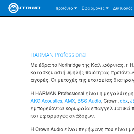
προϊόντα
Εφαρμογές
Δικτυακός 
Προϊόντα που έχουν διακοπεί
Σχετικά με
BLU link
Dante
HARMAN Professional
CobraNet
Με έδρα το Northridge της Καλιφόρνιας, η HA
AVB
κατασκευαστή υψηλής ποιότητας προϊόντων 
αγορές. Οι μετοχές της εταιρείας διαπρα
Η HARMAN Professional είναι η μεγαλύτερη
AKG Acoustics
,
AMX
,
BSS Audio
, Crown,
dbx
,
J
εμπορεύονται κορυφαία επαγγελματικά προ
και εφαρμογές ανάδοχων.
Η Crown Audio είναι περήφανη που είναι μ