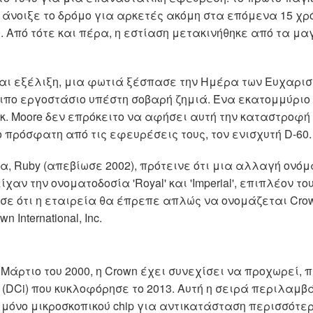
ση άνοιξε το δρόμο για αρκετές ακόμη στα επόμενα 15 χρ
. Από τότε και πέρα, η εστίαση μετακινήθηκε από τα μα
αι εξέλιξη, μια φωτιά ξέσπασε την Ημέρα των Ευχαρισ
λοιπο εργοστάσιο υπέστη σοβαρή ζημιά. Ένα εκατομμύ
 κ. Moore δεν επρόκειτο να αφήσει αυτή την καταστροφ
 πρόσφατη από τις εφευρέσεις τους, τον ενισχυτή D-60.
ρια, Ruby (απεβίωσε 2002), πρότεινε ότι μια αλλαγή ονόμ
αν την ονοματοδοσία 'Royal' και 'Imperial', επιπλέον τ
ε ότι η εταιρεία θα έπρεπε απλώς να ονομάζεται Crown
International, Inc.
το Μάρτιο του 2000, η Crown έχει συνεχίσει να προχωρε
l (DCi) που κυκλοφόρησε το 2013. Αυτή η σειρά περιλαμβά
 μόνο μικροσκοπικού chip για αντικατάσταση περισσότε