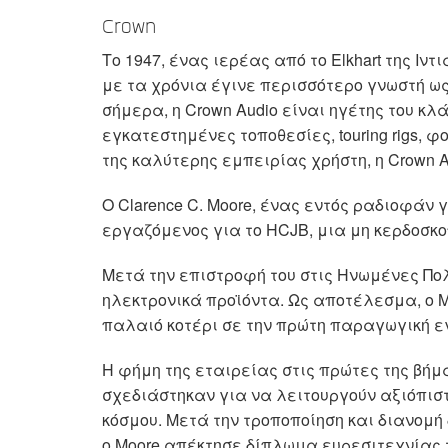
Crown
Το 1947, ένας ιερέας από το Elkhart της Ιντιά
με τα χρόνια έγινε περισσότερο γνωστή ως
σήμερα, η Crown Audio είναι ηγέτης του κ
εγκατεστημένες τοποθεσίες, touring rigs, 
της καλύτερης εμπειρίας χρήστη, η Crown 
Ο Clarence C. Moore, ένας εντός ραδιοφάν 
εργαζόμενος για το HCJB, μια μη κερδοσκο
Μετά την επιστροφή του στις Ηνωμένες Πολ
ηλεκτρονικά προϊόντα. Ως αποτέλεσμα, ο Moor
παλαιό κοτέρι σε την πρώτη παραγωγική 
Η φήμη της εταιρείας στις πρώτες της βήμ
σχεδιάστηκαν για να λειτουργούν αξιόπισ
κόσμου. Μετά την τροποποίηση και διανομή 
ο Moore απέκτησε δίπλωμα ευρεσιτεχνίας