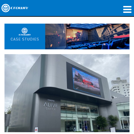
제품
응용 분야
네트워크 오디오
구매처
사례 연구
회사 소개
교육
지원