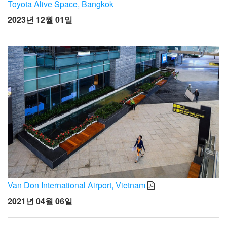
언어/지역
Toyota Alive Space, Bangkok
2023년 12월 01일
Van Don International Airport, Vietnam
2021년 04월 06일