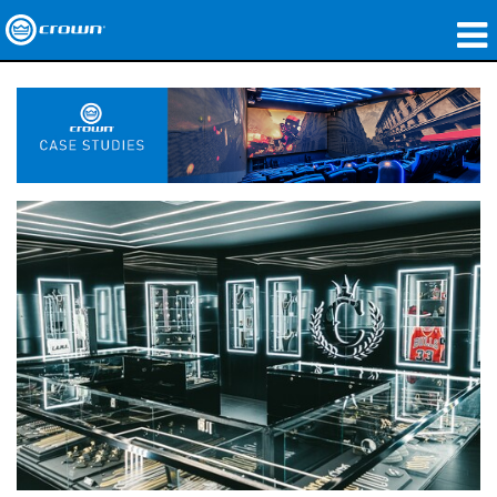
제품
응용 분야
네트워크 오디오
구매처
사례 연구
회사 소개
교육
지원