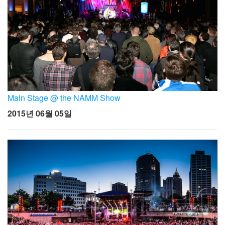
Main Stage @ the NAMM Show
2015년 06월 05일