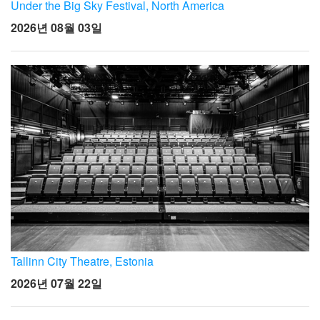
언어/지역
Under the Big Sky Festival, North America
2026년 08월 03일
Tallinn City Theatre, Estonia
2026년 07월 22일