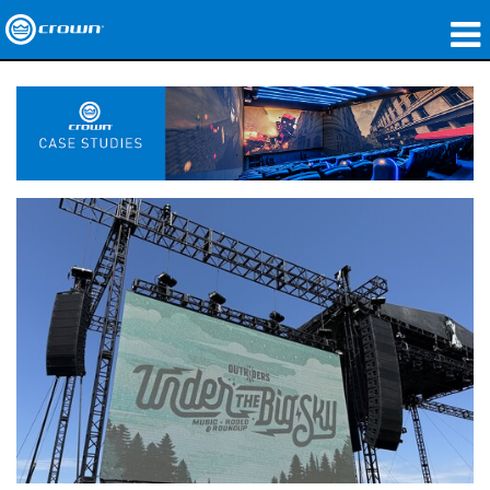
제품
응용 분야
네트워크 오디오
구매처
사례 연구
회사 소개
교육
지원