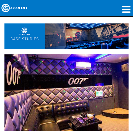
제품
응용 분야
네트워크 오디오
구매처
사례 연구
회사 소개
교육
지원