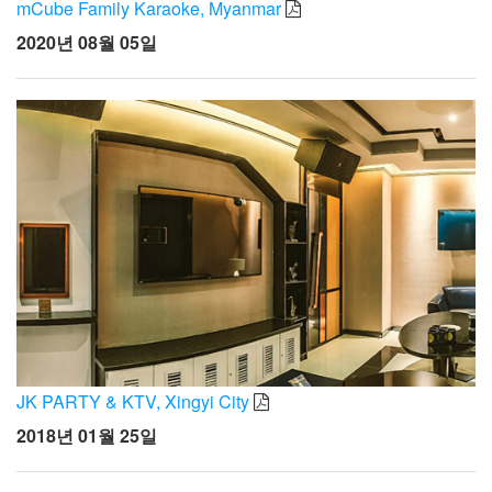
언어/지역
mCube Family Karaoke, Myanmar
2020년 08월 05일
JK PARTY & KTV, Xingyi City
2018년 01월 25일