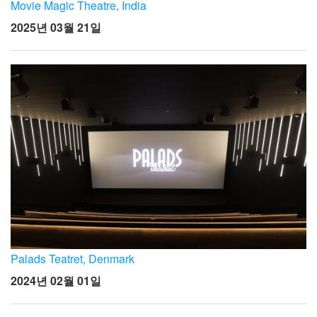
언어/지역
Movie Magic Theatre, India
2025년 03월 21일
Palads Teatret, Denmark
2024년 02월 01일