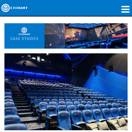
제품
응용 분야
네트워크 오디오
구매처
사례 연구
회사 소개
교육
지원