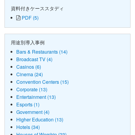
資料付きケーススタディ
PDF (5)
用途別導入事例
Bars & Restaurants (14)
Broadcast TV (4)
Casinos (6)
Cinema (24)
Convention Centers (15)
Corporate (13)
Entertainment (13)
Esports (1)
Government (4)
Higher Education (13)
Hotels (34)
Houses of Worship (23)