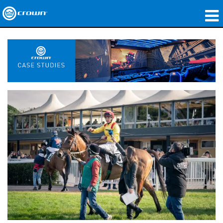
Produkte
Anwendungen
Netzwerk-Audio
Wo zu kaufen
Fallstudien
Unsere Geschichte
Schulungen
Support