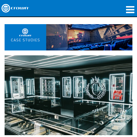
Produkte
Anwendungen
Netzwerk-Audio
Wo zu kaufen
Fallstudien
Unsere Geschichte
Schulungen
Support