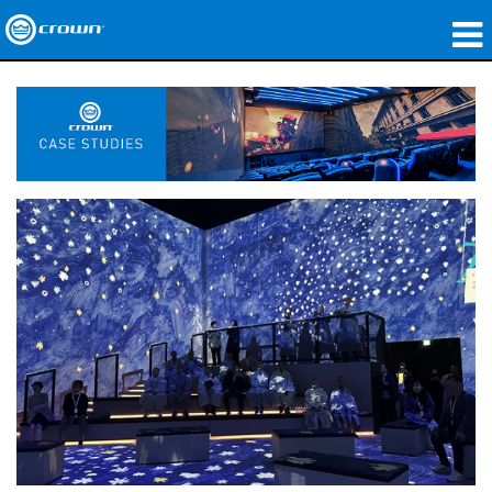
Produkte
Anwendungen
Netzwerk-Audio
Wo zu kaufen
Fallstudien
Unsere Geschichte
Schulungen
Support